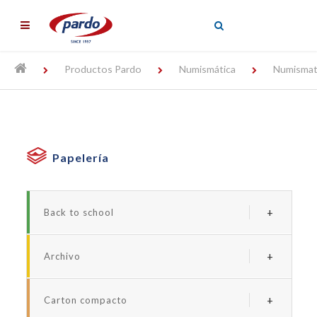
╳
Productos Pardo
Numismática
Numismat
Papelería
Back to school
Serie borde neon
Archivo
Serie forrada studio
Archivadores y carpetas de plastico
Serie studio style
Carton compacto
Carpetas personalizables
Serie neon