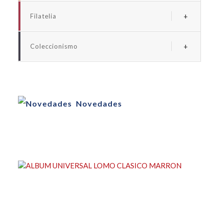
Albums y fundas euro
Filatelia
Albums y fundas españa
Albums y suplementos españa
Albums y fundas universales monedas
Coleccionismo
Albums y fundas universales sellos
Albums y fundas billetes
Albums y fundas coleccionismo
Cartones para monedas
Novedades