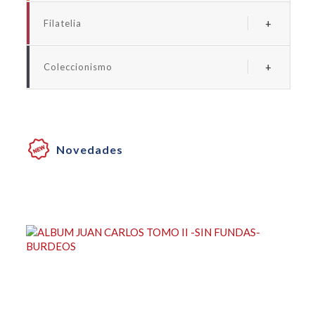
Albums y fundas euro
Filatelia
Albums y fundas españa
Albums y suplementos españa
Albums y fundas universales monedas
Coleccionismo
Albums y fundas universales sellos
Albums y fundas billetes
Albums y fundas coleccionismo
Cartones para monedas
Novedades