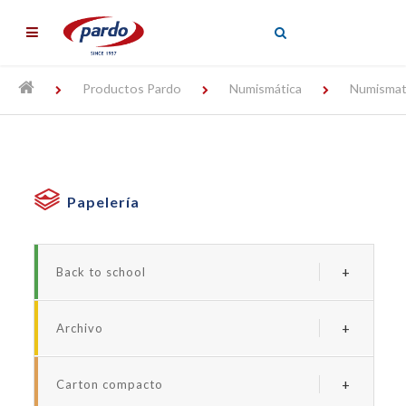
╳
Productos Pardo
Numismática
Numismat
Papelería
Back to school
Serie borde neon
Archivo
Serie forrada studio
Archivadores y carpetas de plastico
Serie studio style
Carton compacto
Carpetas personalizables
Serie neon