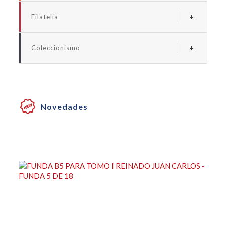
Albums y fundas euro
Filatelia
Albums y fundas españa
Albums y suplementos españa
Albums y fundas universales monedas
Coleccionismo
Albums y fundas universales sellos
Albums y fundas billetes
Albums y fundas coleccionismo
Cartones para monedas
Novedades