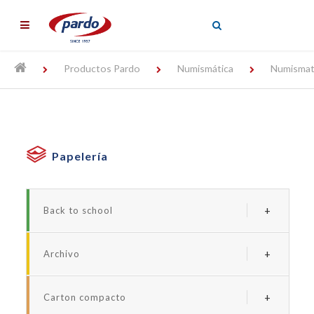
╳
Productos Pardo
Numismática
Numismat
Papelería
Back to school
Serie borde neon
Archivo
Serie forrada studio
Archivadores y carpetas de plastico
Serie studio style
Carton compacto
Carpetas personalizables
Serie neon