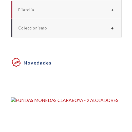
Albums y fundas euro
Filatelia
Albums y fundas españa
Albums y suplementos españa
Albums y fundas universales monedas
Coleccionismo
Albums y fundas universales sellos
Albums y fundas billetes
Albums y fundas coleccionismo
Cartones para monedas
Novedades