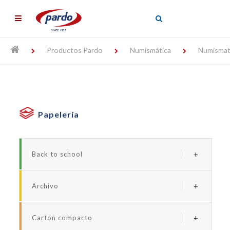
╳
Productos Pardo
Numismática
Numismat
Papelería
Back to school
Serie borde neon
Archivo
Serie forrada studio
Archivadores y carpetas de plastico
Serie studio style
Carton compacto
Carpetas personalizables
Serie neon