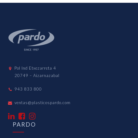
Pol Ind Etxezarreta 4
20749 – Aizarnazabal
943 833 800
ventas@plasticospardo.com
PARDO