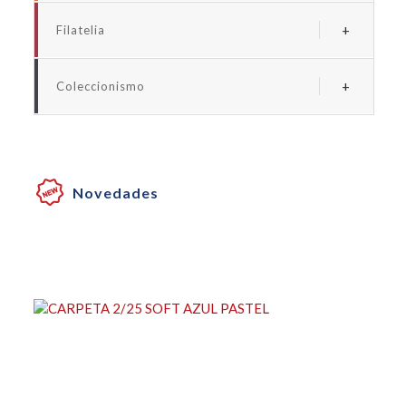
Albums y fundas euro
Filatelia
Albums y fundas espaãa
Albums y suplementos espaãa
Albums y fundas universales monedas
Coleccionismo
Albums y fundas universales sellos
Albums y fundas billetes
Albums y fundas coleccionismo
Cartones para monedas
Novedades