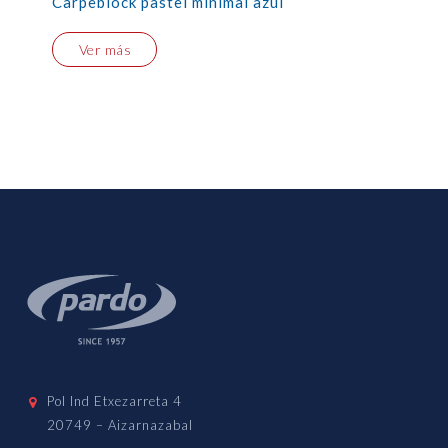
Carpeblock pastel minimal azul
Ver más
Pol Ind Etxezarreta 4
20749 – Aizarnazabal