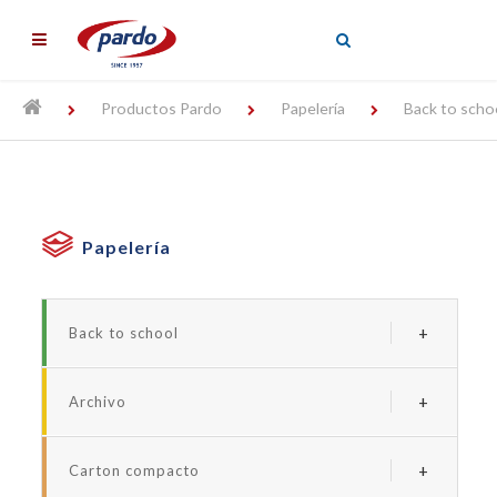
╳
Productos Pardo
Papelería
Back to scho
Papelería
Back to school
Serie borde neon
Archivo
Serie forrada studio
Archivadores y carpetas de plastico
Serie studio style
Carton compacto
Carpetas personalizables
Serie neon