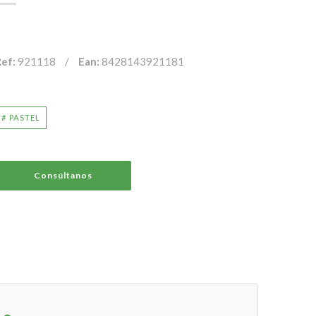
ef:
921118
/
Ean:
8428143921181
# PASTEL
Consúltanos