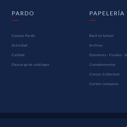
PARDO
PAPELERÍA
Conoce Pardo
Back to School
Actividad
Archivo
Calidad
Dossieres · Fundas · 
Descarga de catálogos
Complementos
Classic Collection
Cartón compacto
OS PARDO S.A. © 2022
|
Aviso legal
|
Política de