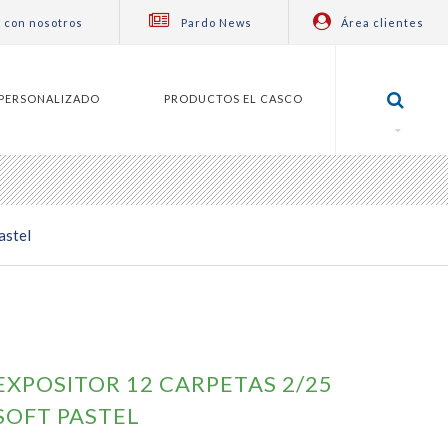
 con nosotros
Pardo News
Área clientes
PERSONALIZADO
PRODUCTOS EL CASCO
astel
EXPOSITOR 12 CARPETAS 2/25
SOFT PASTEL