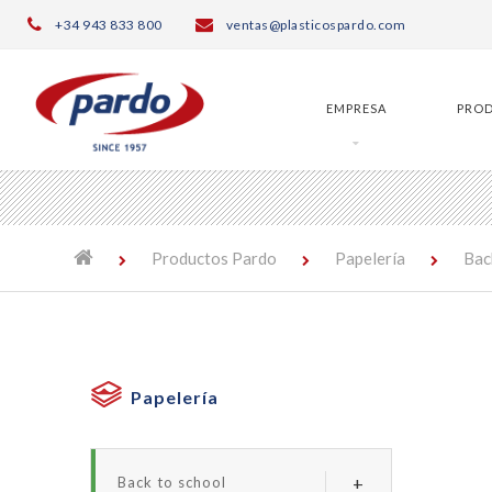
╳
+34 943 833 800
ventas@plasticospardo.com
EMPRESA
PRO
Productos Pardo
Papelería
Bac
Papelería
Back to school