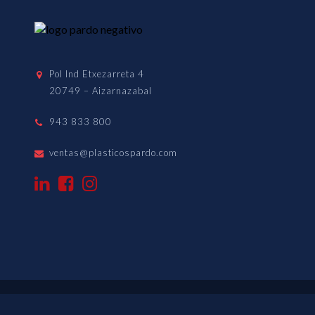
Pol Ind Etxezarreta 4
20749 – Aizarnazabal
943 833 800
ventas@plasticospardo.com
PLÁSTIC