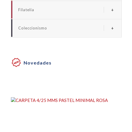
Albums y fundas euro
Filatelia
Albums y fundas espaãa
Albums y suplementos espaãa
Albums y fundas universales monedas
Coleccionismo
Albums y fundas universales sellos
Albums y fundas billetes
Albums y fundas coleccionismo
Cartones para monedas
Novedades