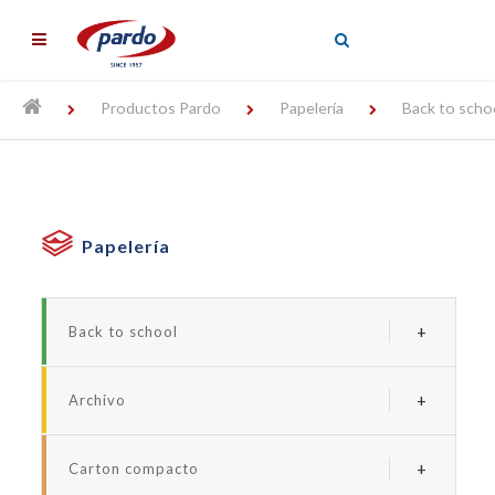
╳
Productos Pardo
Papelería
Back to scho
Papelería
Back to school
Serie borde neon
Archivo
Serie forrada studio
Archivadores y carpetas de plastico
Serie studio style
Carton compacto
Carpetas personalizables
Serie neon