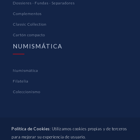
Dossieres · Fundas · Separadores
Complementos
Classic Collection
Cartón compacto
NUMISMÁTICA
Numismática
Filatelia
Coleccionismo
Política de Cookies
: Utilizamos cookies propias y de terceros
para mejorar su experiencia de usuario.
PLÁSTICOS PARDO S.A. © 2022
|
Aviso