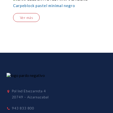
Carpeblock pastel minimal negro
Ver más
Pol Ind Etxezarreta 4
20749 – Aizarnazabal
943 833 800