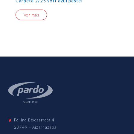
Carpeta 2/25 soft azul pastel
Ver más
Pol Ind Etxezarreta 4
20749 – Aizarnazabal