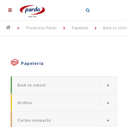
╳
Productos Pardo
Papelería
Back to scho
Papelería
Back to school
Serie borde neon
Archivo
Serie forrada studio
Archivadores y carpetas de plastico
Serie studio style
Carton compacto
Carpetas personalizables
Serie neon