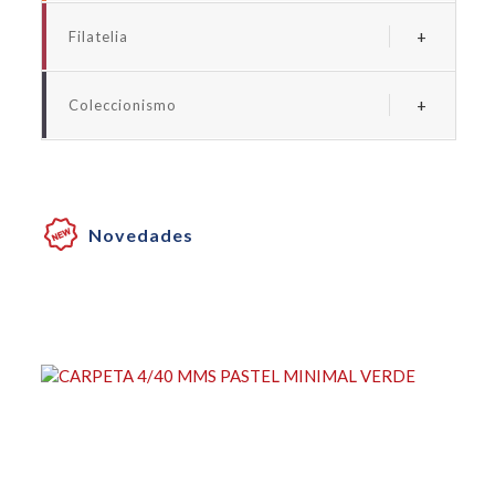
Albums y fundas euro
Filatelia
Albums y fundas espaãa
Albums y suplementos espaãa
Albums y fundas universales monedas
Coleccionismo
Albums y fundas universales sellos
Albums y fundas billetes
Albums y fundas coleccionismo
Cartones para monedas
Novedades