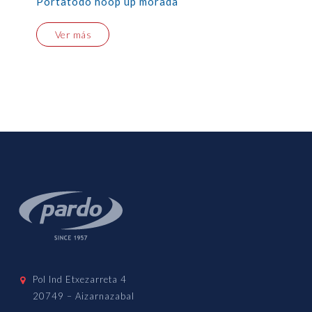
Portatodo hoop up morada
Ver más
Pol Ind Etxezarreta 4
20749 – Aizarnazabal