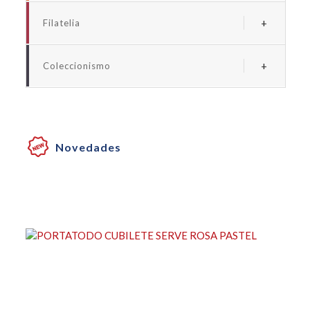
Albums y fundas euro
Filatelia
Albums y fundas espaãa
Albums y suplementos espaãa
Albums y fundas universales monedas
Coleccionismo
Albums y fundas universales sellos
Albums y fundas billetes
Albums y fundas coleccionismo
Cartones para monedas
Novedades