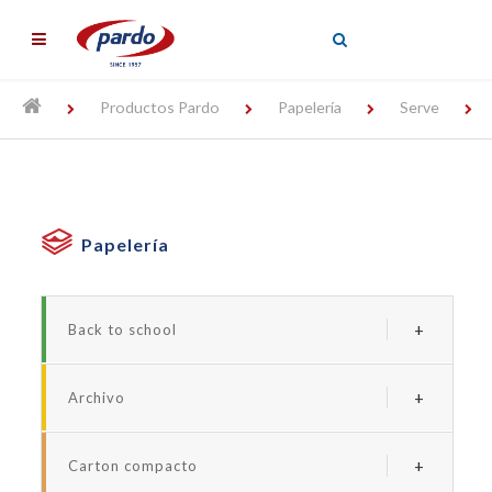
╳
Productos Pardo
Papelería
Serve
Papelería
Back to school
Serie borde neon
Archivo
Serie forrada studio
Archivadores y carpetas de plastico
Serie studio style
Carton compacto
Carpetas personalizables
Serie neon