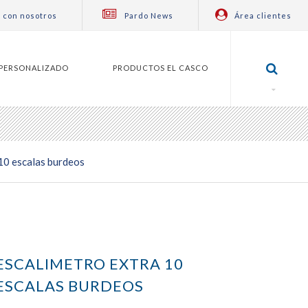
 con nosotros
Pardo News
Área clientes
PERSONALIZADO
PRODUCTOS EL CASCO
10 escalas burdeos
ESCALIMETRO EXTRA 10
ESCALAS BURDEOS