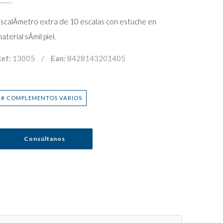
scalÃ­metro extra de 10 escalas con estuche en
aterial sÃ­mil piel.
ef:
13005
/
Ean:
8428143201405
# COMPLEMENTOS VARIOS
Consúltanos