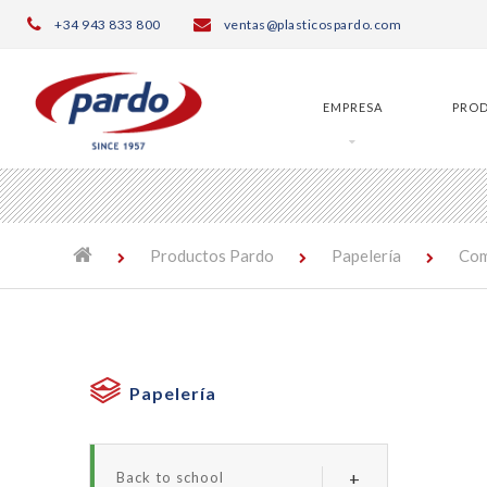
╳
+34 943 833 800
ventas@plasticospardo.com
EMPRESA
PRO
Productos Pardo
Papelería
Com
Papelería
Back to school