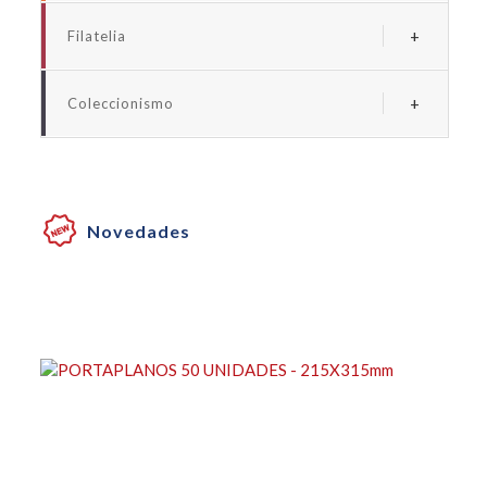
Albums y fundas euro
Filatelia
Albums y fundas espaãa
Albums y suplementos espaãa
Albums y fundas universales monedas
Coleccionismo
Albums y fundas universales sellos
Albums y fundas billetes
Albums y fundas coleccionismo
Cartones para monedas
Novedades