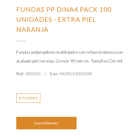
FUNDAS PP DINA4 PACK 100
UNIDADES - EXTRA PIEL
NARANJA
Fundas polipropileno multitaladro con refuerzo blanco con
acabado piel naranja. Grosor 90 micras. TamaÃ±o Din A4.
Ref:
683200
/
Ean:
8428143003184
# FUNDAS
Consúltanos