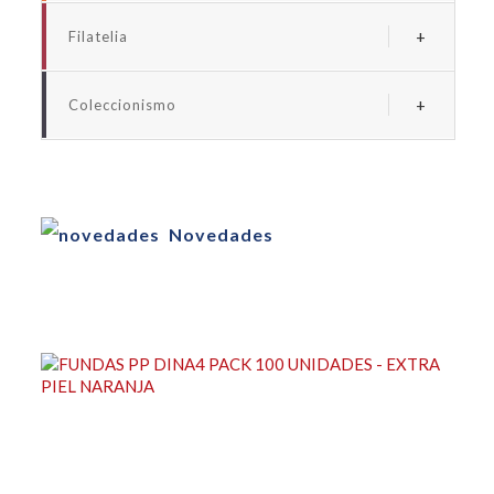
Albums y fundas euro
Filatelia
Albums y fundas espaãa
Albums y suplementos espaãa
Albums y fundas universales monedas
Coleccionismo
Albums y fundas universales sellos
Albums y fundas billetes
Albums y fundas coleccionismo
Cartones para monedas
Novedades