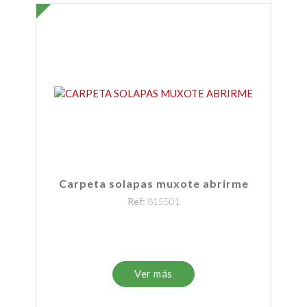
Carpeta solapas muxote abrirme
Ref:
815501
Ver más