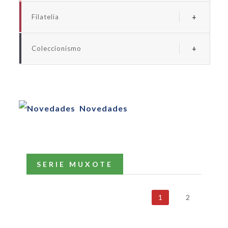
Albums y fundas euro
Filatelia
Albums y fundas españa
Albums y suplementos españa
Albums y fundas universales monedas
Coleccionismo
Albums y fundas universales sellos
Albums y fundas billetes
Albums y fundas coleccionismo
Cartones para monedas
Novedades
SERIE MUXOTE
1
2