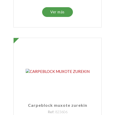
Ver más
Carpeblock muxote zurekin
Ref:
823606