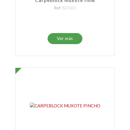
Carpeblock muxote flow
Ref:
823501
Ver más