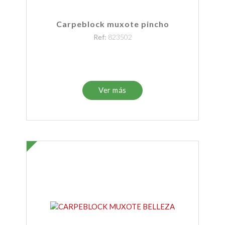
Carpeblock muxote pincho
Ref:
823502
Ver más