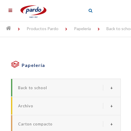
╳
Productos Pardo
Papelería
Back to scho
Papelería
Back to school
Serie borde neon
Archivo
Serie forrada studio
Archivadores y carpetas de plastico
Serie studio style
Carton compacto
Carpetas personalizables
Serie neon