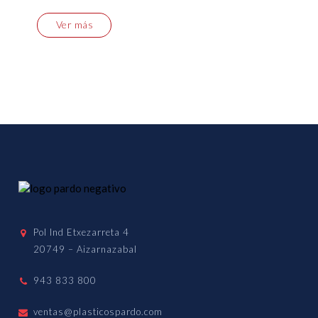
Ver más
Pol Ind Etxezarreta 4
20749 – Aizarnazabal
943 833 800
ventas@plasticospardo.com