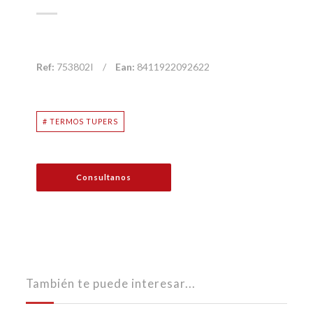
Ref:
753802I
/
Ean:
8411922092622
# TERMOS TUPERS
Consultanos
También te puede interesar...