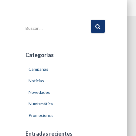
B
u
s
c
a
Categorías
r
:
Campañas
Noticias
Novedades
Numismática
Promociones
Entradas recientes