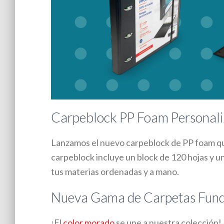
Carpeblock PP Foam Personali
Lanzamos el nuevo carpeblock de PP foam q
carpeblock incluye un block de 120 hojas y u
tus materias ordenadas y a mano.
Nueva Gama de Carpetas Fund
¡El
color morado
se une a nuestra colección!