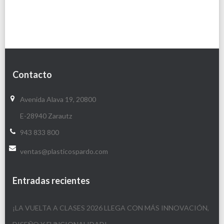
Contacto
Avenida Alava 19, 20800
E-28940 Zarautz
943 833 800
ventas@plasticospardo.com
Entradas recientes
¡LA VUELTA A CLASES 2026 LLEGA CON MÁS INNOVACIÓN,